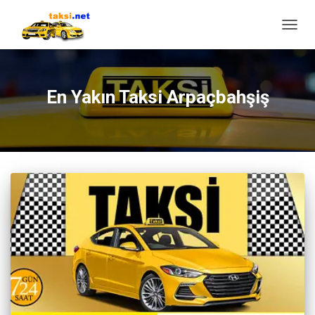
MENÜ
AÇ/KA
En Yakın Taksi Arpaçbahşiş