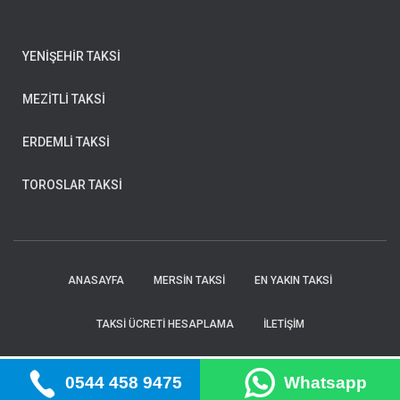
YENİŞEHİR TAKSİ
MEZİTLİ TAKSİ
ERDEMLİ TAKSİ
TOROSLAR TAKSİ
ANASAYFA
MERSIN TAKSI
EN YAKIN TAKSI
TAKSI ÜCRETI HESAPLAMA
İLETIŞIM
Hestia | Geliştirici:
ThemeIsle
0544 458 9475
Whatsapp