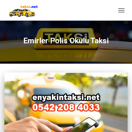
MENÜ
AÇ/KA
Emirler Polis Okulu Taksi