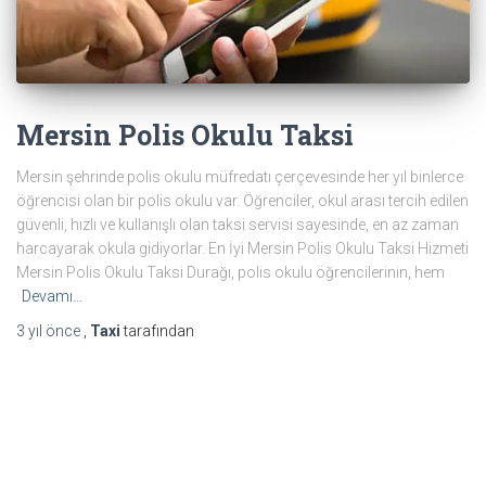
Mersin Polis Okulu Taksi
Mersin şehrinde polis okulu müfredatı çerçevesinde her yıl binlerce
öğrencisi olan bir polis okulu var. Öğrenciler, okul arası tercih edilen
güvenli, hızlı ve kullanışlı olan taksi servisi sayesinde, en az zaman
harcayarak okula gidiyorlar. En İyi Mersin Polis Okulu Taksi Hizmeti
Mersin Polis Okulu Taksi Durağı, polis okulu öğrencilerinin, hem
Devamı…
3 yıl
önce
,
Taxi
tarafından