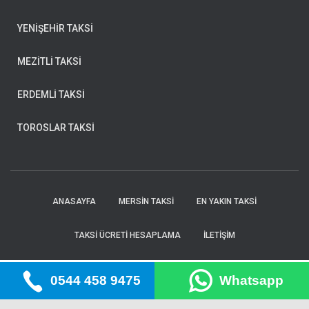
YENİŞEHİR TAKSİ
MEZİTLİ TAKSİ
ERDEMLİ TAKSİ
TOROSLAR TAKSİ
ANASAYFA
MERSIN TAKSI
EN YAKIN TAKSI
TAKSI ÜCRETI HESAPLAMA
İLETIŞIM
Hestia | Geliştirici:
ThemeIsle
0544 458 9475
Whatsapp